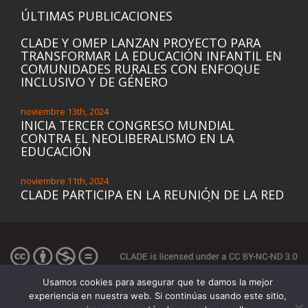
ÚLTIMAS PUBLICACIONES
CLADE Y OMEP LANZAN PROYECTO PARA
TRANSFORMAR LA EDUCACIÓN INFANTIL EN
COMUNIDADES RURALES CON ENFOQUE
INCLUSIVO Y DE GÉNERO
noviembre 13th, 2024
INICIA TERCER CONGRESO MUNDIAL
CONTRA EL NEOLIBERALISMO EN LA
EDUCACIÓN
noviembre 11th, 2024
CLADE PARTICIPA EN LA REUNIÓN DE LA RED
FEMINISTA PARA UNA EDUCACIÓN
TRANSFORMADORA DE GÉNERO (ETG) DE LA
INICIATIVA DE EDUCACIÓN DE LAS NIÑAS DE
LAS NACIONES UNIDAS (UNGEI) Y PRESENTA
LA DECLARACIÓN REGIONAL
Usamos cookies para asegurar que te damos la mejor
noviembre 8th, 2024
experiencia en nuestra web. Si continúas usando este sitio,
VIDEOCAST “TECNOLOGÍAS Y EDUCACIÓN”: