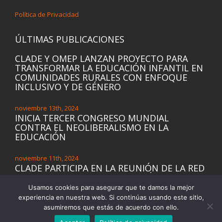
Política de Privacidad
ÚLTIMAS PUBLICACIONES
CLADE Y OMEP LANZAN PROYECTO PARA
TRANSFORMAR LA EDUCACIÓN INFANTIL EN
COMUNIDADES RURALES CON ENFOQUE
INCLUSIVO Y DE GÉNERO
noviembre 13th, 2024
INICIA TERCER CONGRESO MUNDIAL
CONTRA EL NEOLIBERALISMO EN LA
EDUCACIÓN
noviembre 11th, 2024
CLADE PARTICIPA EN LA REUNIÓN DE LA RED
FEMINISTA PARA UNA EDUCACIÓN
TRANSFORMADORA DE GÉNERO (ETG) DE LA
Usamos cookies para asegurar que te damos la mejor
INICIATIVA DE EDUCACIÓN DE LAS NIÑAS DE
experiencia en nuestra web. Si continúas usando este sitio,
LAS NACIONES UNIDAS (UNGEI) Y PRESENTA
asumiremos que estás de acuerdo con ello.
LA DECLARACIÓN REGIONAL