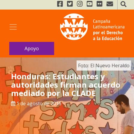
Apoyo
Foto: El Nuevo Heraldo
Honduras: Estudiantes y
autoridades firman acuerdo
mediado por la CLADE
1 de agosto de 2016