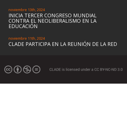
noviembre 13th, 2024
INICIA TERCER CONGRESO MUNDIAL
CONTRA EL NEOLIBERALISMO EN LA
EDUCACIÓN
noviembre 11th, 2024
CLADE PARTICIPA EN LA REUNIÓN DE LA RED
FEMINISTA PARA UNA EDUCACIÓN
TRANSFORMADORA DE GÉNERO (ETG) DE LA
INICIATIVA DE EDUCACIÓN DE LAS NIÑAS DE
LAS NACIONES UNIDAS (UNGEI) Y PRESENTA
LA DECLARACIÓN REGIONAL
noviembre 8th, 2024
VIDEOCAST “TECNOLOGÍAS Y EDUCACIÓN”:
REFLEXIONANDO SOBRE LA GOBERNANZA Y
EL DERECHO HUMANO A LA EDUCACIÓN CON
PERSPECTIVA DE GÉNERO
octubre 29th, 2024
BRASIL: INSUFICIENTE COBERTURA PARA LA