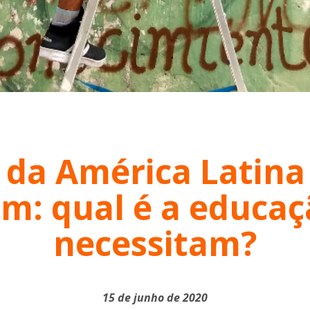
 da América Latina 
m: qual é a educaç
necessitam?
15 de junho de 2020