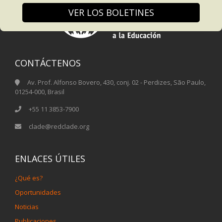
VER LOS BOLETINES
CONTÁCTENOS
Av. Prof. Alfonso Bovero, 430, conj. 02 - Perdizes, São Paulo,
01254-000, Brasil
+55 11 3853-7900
clade@redclade.org
ENLACES ÚTILES
¿Qué es?
Oportunidades
Noticias
Publicaciones