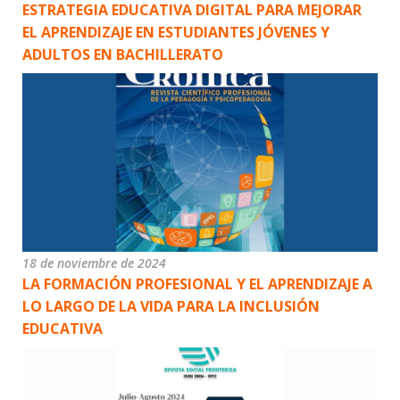
ESTRATEGIA EDUCATIVA DIGITAL PARA MEJORAR
EL APRENDIZAJE EN ESTUDIANTES JÓVENES Y
ADULTOS EN BACHILLERATO
18 de noviembre de 2024
LA FORMACIÓN PROFESIONAL Y EL APRENDIZAJE A
LO LARGO DE LA VIDA PARA LA INCLUSIÓN
EDUCATIVA