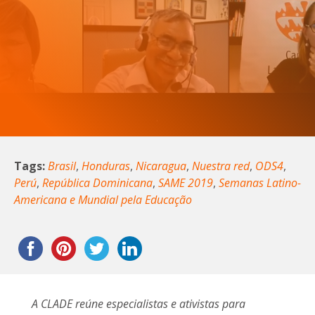
Tags:
Brasil
,
Honduras
,
Nicaragua
,
Nuestra red
,
ODS4
,
Perú
,
República Dominicana
,
SAME 2019
,
Semanas Latino-
Americana e Mundial pela Educação
A CLADE reúne especialistas e ativistas para