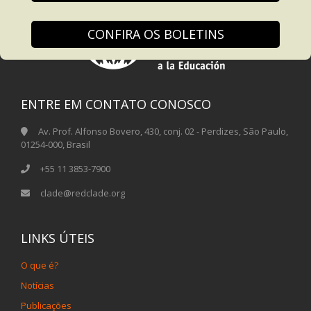
CONFIRA OS BOLETINS
ENTRE EM CONTATO CONOSCO
Av. Prof. Alfonso Bovero, 430, conj. 02 - Perdizes, São Paulo,
01254-000, Brasil
+55 11 3853-7900
clade@redclade.org
LINKS ÚTEIS
O que é?
Notícias
Publicações