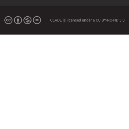
maio 4th, 2022
NÃO É CRISE, É PROJETO: REFORMAS
ESTRUTURAIS QUE REDUZEM O ESTADO
RESTRINGEM O DIREITO À EDUCAÇÃO,
MOSTRA ESTUDO DO BRASIL
outubro 19th, 2021
DIÁLOGOS PARA A TRANSFORMAÇÃO SOCIAL:
ENTREVISTAS DESTACAM O LEGADO DE
PAULO FREIRE PARA AS DEMOCRACIAS
outubro 16th, 2021