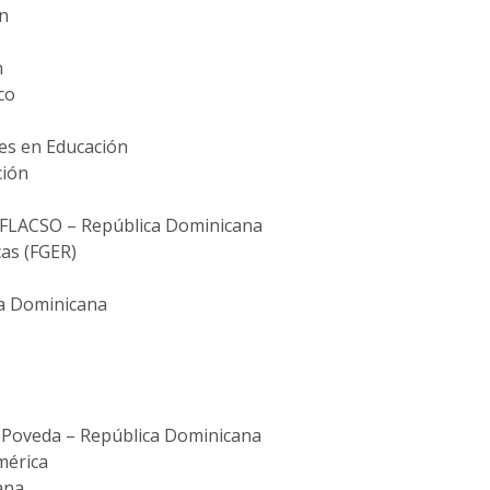
ón
n
co
ces en Educación
ción
– FLACSO – República Dominicana
as (FGER)
ca Dominicana
o Poveda – República Dominicana
mérica
ana