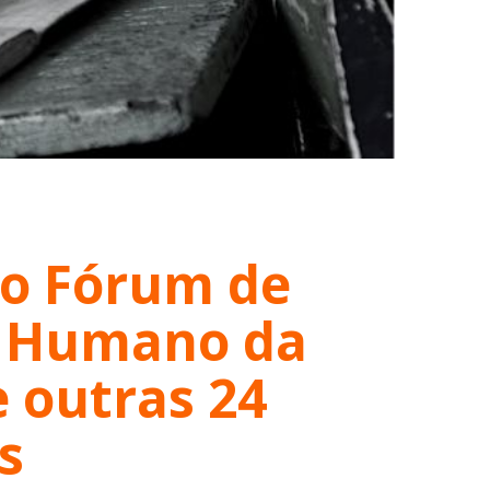
do Fórum de
o Humano da
e outras 24
s