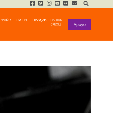
ESPAÑOL
ENGLISH
FRANÇAIS
HAÏTIAN
Apoyo
CREOLE