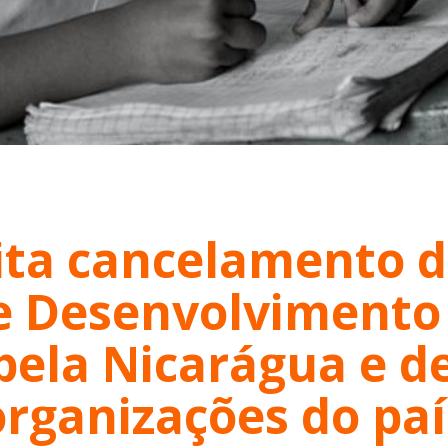
ita cancelamento 
e Desenvolviment
 pela Nicarágua e d
organizações do paí