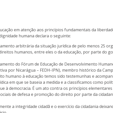
cação em atenção aos princípios fundamentais da liberdade
dignidade humana declara o seguinte:
amento arbitrária da situação jurídica de pelo menos 25 org
direitos humanos, entre eles o da educação, por parte do 
celamento do Fórum de Educação de Desenvolvimento Humano 
iativa por Nicarágua – FEDH-IPN), membro histórico da Cam
reito humano à educação temos sido testemunhas e acompan
ica em que se baseia a medida e a classificamos como políti
ue à democracia. É um ato contra os princípios elementares
ciais de defesa e promoção do direito por parte da cidada
nte a integridade cidadã e o exercício da cidadania deixan
ário.