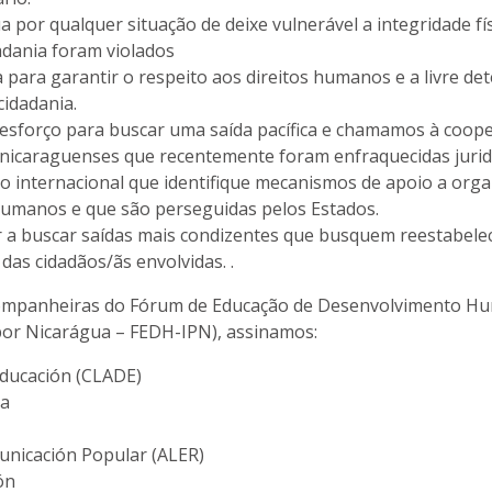
por qualquer situação de deixe vulnerável a integridade f
dadania foram violados
 para garantir o respeito aos direitos humanos e a livre 
cidadania.
forço para buscar uma saída pacífica e chamamos à coopera
nicaraguenses que recentemente foram enfraquecidas jurid
internacional que identifique mecanismos de apoio a organi
 humanos e que são perseguidas pelos Estados.
r a buscar saídas mais condizentes que busquem reestabelec
das cidadãos/ãs envolvidas. .
ompanheiras do Fórum de Educação de Desenvolvimento Huma
 por Nicarágua – FEDH-IPN), assinamos:
Educación (CLADE)
ca
unicación Popular (ALER)
ón