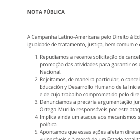
NOTA PÚBLICA
A Campanha Latino-Americana pelo Direito à Edu
igualdade de tratamento, justiça, bem comum e 
Repudiamos a recente solicitação de cancel
promoção das atividades para garantir os 
Nacional.
Rejeitamos, de maneira particular, o can
Educación y Desarrollo Humano de la Inic
e de cujo trabalho comprometido pelo di
Denunciamos a precária argumentação juríd
Ortega-Murillo responsáveis por este ataq
Implica ainda um ataque aos mecanismos so
política.
Apontamos que essas ações afetam diretame
vulneráveis e à mercê de um Estado totalit