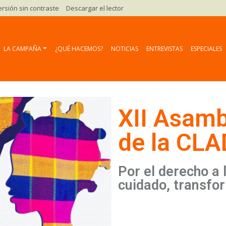
ersión sin contraste
Descargar el lector
LA CAMPAÑA
¿QUÉ HACEMOS?
NOTICIAS
ENTREVISTAS
ESPECIALES
XII Asamb
de la CL
Por el derecho a 
cuidado, transfor