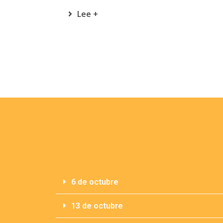
Lee +
6 de octubre
13 de octubre